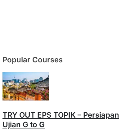
+60145106717
E-mail Address
wahyudinikakartika@gmail.com
Popular Courses
TRY OUT EPS TOPIK – Persiapan
Ujian G to G