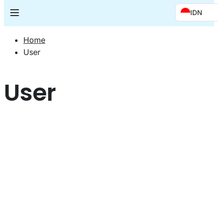
IDN
Home
User
User
Wahyudin
Bin