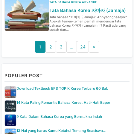
TATA BAHASA KOREA ADVANCE
Tata Bahasa Korea 자마자 (Jamaja)
Tata bahasa “자마자 (Jamaja)” Annyeonghaseyo?
Apakah temen-temen pernah mendengar tata
bahasa Korea 자마자 (Jamaja) ini? Pasti ada yang
sudah dan...
1
2
3
…
24
»
POPULER POST
Download Textbook EPS TOPIK Korea Terbaru 60 Bab
14 Kata Paling Romantis Bahasa Korea, Hati-Hati Baper!
9 Kata Dalam Bahasa Korea yang Bermakna Indah
13 Hal yang harus Kamu Ketahui Tentang Beasiswa...