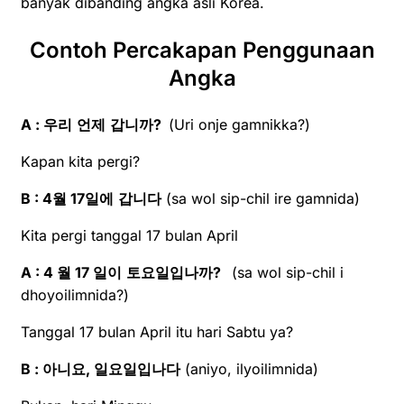
banyak dibanding angka asli Korea.
Contoh Percakapan Penggunaan
Angka
A :
우리
언제
갑니까
?
(
Uri onje gamnikka?)
Kapan kita pergi?
B : 4
월
17
일에
갑니다
(
sa wol sip-chil ire gamnida)
Kita pergi tanggal 17 bulan April
A : 4
월
17
일이
토요일입나까
?
(
sa wol sip-chil i
dhoyoilimnida?)
Tanggal 17 bulan April itu hari Sabtu ya?
B :
아니요
,
일요일입나다
(
aniyo, ilyoilimnida)