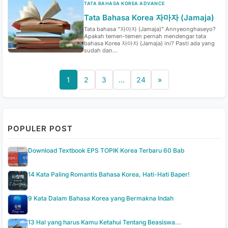
TATA BAHASA KOREA ADVANCE
Tata Bahasa Korea 자마자 (Jamaja)
Tata bahasa “자마자 (Jamaja)” Annyeonghaseyo?
Apakah temen-temen pernah mendengar tata
bahasa Korea 자마자 (Jamaja) ini? Pasti ada yang
sudah dan...
1
2
3
…
24
»
POPULER POST
Download Textbook EPS TOPIK Korea Terbaru 60 Bab
14 Kata Paling Romantis Bahasa Korea, Hati-Hati Baper!
9 Kata Dalam Bahasa Korea yang Bermakna Indah
13 Hal yang harus Kamu Ketahui Tentang Beasiswa...