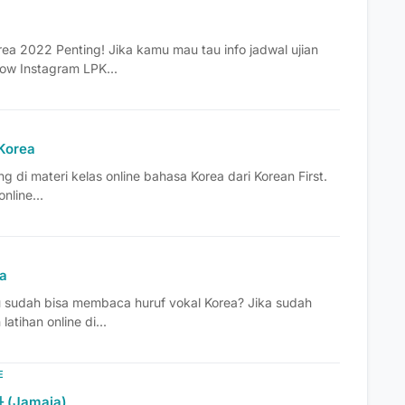
rea 2022 Penting! Jika kamu mau tau info jadwal ujian
low Instagram LPK...
Korea
g di materi kelas online bahasa Korea dari Korean First.
online...
ea
u sudah bisa membaca huruf vokal Korea? Jika sudah
atihan online di...
E
 (Jamaja)