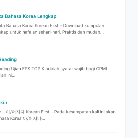
ta Bahasa Korea Lengkap
a Bahasa Korea Korean First – Download kumpulan
ap untuk hafalan sehari-hari. Praktis dan mudah...
Reading
ding Ujian EPS TOPIK adalah syarat wajib bagi CPMI
an ini...
E
kin
n – 아/어지다 Korean First – Pada kesempatan kali ini akan
bahasa Korea 아/어지다...