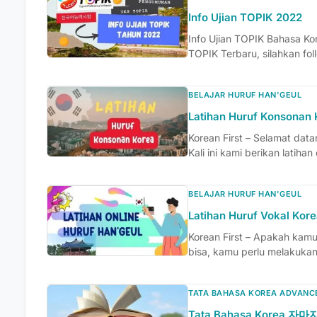
Info Ujian TOPIK 2022
Info Ujian TOPIK Bahasa Ko
TOPIK Terbaru, silahkan fol
BELAJAR HURUF HAN'GEUL
Latihan Huruf Konsonan 
Korean First – Selamat datan
Kali ini kami berikan latihan 
BELAJAR HURUF HAN'GEUL
Latihan Huruf Vokal Kor
Korean First – Apakah kam
bisa, kamu perlu melakukan l
TATA BAHASA KOREA ADVANC
Tata Bahasa Korea 자마자