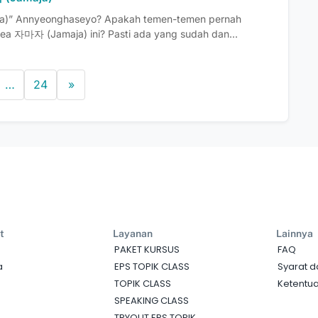
a)” Annyeonghaseyo? Apakah temen-temen pernah
ea 자마자 (Jamaja) ini? Pasti ada yang sudah dan...
…
24
»
t
Layanan
Lainnya
PAKET KURSUS
FAQ
a
EPS TOPIK CLASS
Syarat d
TOPIK CLASS
Ketentua
SPEAKING CLASS
TRYOUT EPS TOPIK