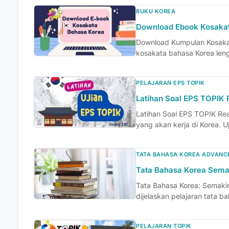
BUKU KOREA
Download Ebook Kosaka
Download Kumpulan Kosakat
kosakata bahasa Korea lengk
PELAJARAN EPS TOPIK
Latihan Soal EPS TOPIK 
Latihan Soal EPS TOPIK Rea
yang akan kerja di Korea. Uji
TATA BAHASA KOREA ADVANC
Tata Bahasa Korea Sema
Tata Bahasa Korea: Semaki
dijelaskan pelajaran tata 
PELAJARAN TOPIK