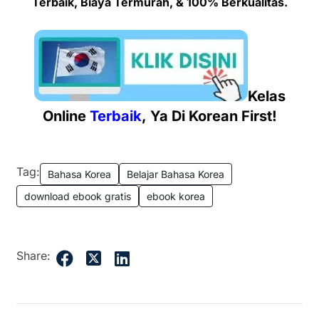
Terbaik, Biaya Termurah, & 100% Berkualitas.
Kelas
Online
Terbaik
, Ya Di Korean First!
Tag:
Bahasa Korea
Belajar Bahasa Korea
download ebook gratis
ebook korea
Share: