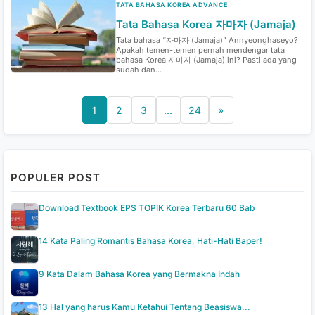
TATA BAHASA KOREA ADVANCE
Tata Bahasa Korea 자마자 (Jamaja)
Tata bahasa “자마자 (Jamaja)” Annyeonghaseyo?
Apakah temen-temen pernah mendengar tata
bahasa Korea 자마자 (Jamaja) ini? Pasti ada yang
sudah dan...
1
2
3
…
24
»
POPULER POST
Download Textbook EPS TOPIK Korea Terbaru 60 Bab
14 Kata Paling Romantis Bahasa Korea, Hati-Hati Baper!
9 Kata Dalam Bahasa Korea yang Bermakna Indah
13 Hal yang harus Kamu Ketahui Tentang Beasiswa...