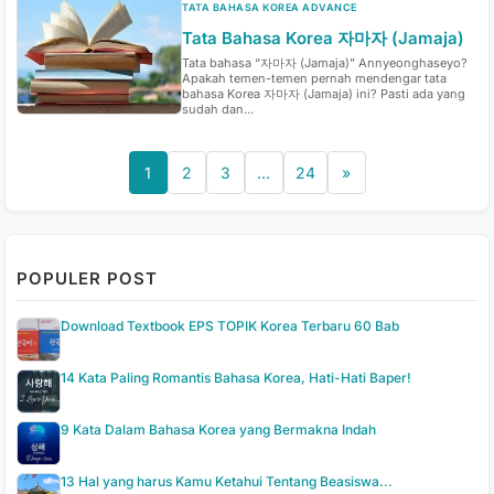
TATA BAHASA KOREA ADVANCE
Tata Bahasa Korea 자마자 (Jamaja)
Tata bahasa “자마자 (Jamaja)” Annyeonghaseyo?
Apakah temen-temen pernah mendengar tata
bahasa Korea 자마자 (Jamaja) ini? Pasti ada yang
sudah dan...
1
2
3
…
24
»
POPULER POST
Download Textbook EPS TOPIK Korea Terbaru 60 Bab
14 Kata Paling Romantis Bahasa Korea, Hati-Hati Baper!
9 Kata Dalam Bahasa Korea yang Bermakna Indah
13 Hal yang harus Kamu Ketahui Tentang Beasiswa...