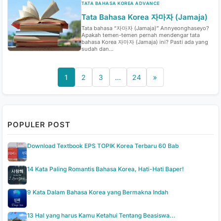
TATA BAHASA KOREA ADVANCE
Tata Bahasa Korea 자마자 (Jamaja)
Tata bahasa “자마자 (Jamaja)” Annyeonghaseyo?
Apakah temen-temen pernah mendengar tata
bahasa Korea 자마자 (Jamaja) ini? Pasti ada yang
sudah dan...
1
2
3
…
24
»
POPULER POST
Download Textbook EPS TOPIK Korea Terbaru 60 Bab
14 Kata Paling Romantis Bahasa Korea, Hati-Hati Baper!
9 Kata Dalam Bahasa Korea yang Bermakna Indah
13 Hal yang harus Kamu Ketahui Tentang Beasiswa...