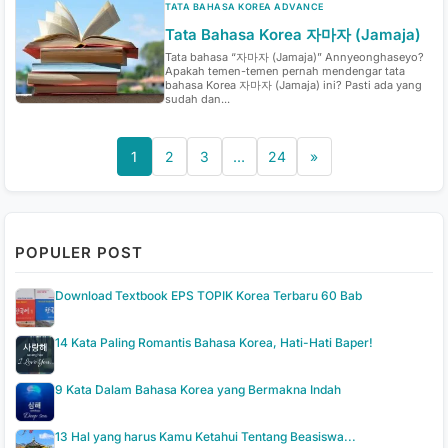
TATA BAHASA KOREA ADVANCE
Tata Bahasa Korea 자마자 (Jamaja)
Tata bahasa “자마자 (Jamaja)” Annyeonghaseyo?
Apakah temen-temen pernah mendengar tata
bahasa Korea 자마자 (Jamaja) ini? Pasti ada yang
sudah dan...
1
2
3
…
24
»
POPULER POST
Download Textbook EPS TOPIK Korea Terbaru 60 Bab
14 Kata Paling Romantis Bahasa Korea, Hati-Hati Baper!
9 Kata Dalam Bahasa Korea yang Bermakna Indah
13 Hal yang harus Kamu Ketahui Tentang Beasiswa...