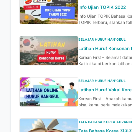
Info Ujian TOPIK 2022
Info Ujian TOPIK Bahasa Ko
TOPIK Terbaru, silahkan fol
BELAJAR HURUF HAN'GEUL
Latihan Huruf Konsonan 
Korean First – Selamat datan
Kali ini kami berikan latihan 
BELAJAR HURUF HAN'GEUL
Latihan Huruf Vokal Kor
Korean First – Apakah kam
bisa, kamu perlu melakukan l
TATA BAHASA KOREA ADVANC
Tata Bahasa Korea 자마자