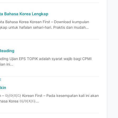
ta Bahasa Korea Lengkap
a Bahasa Korea Korean First – Download kumpulan
ap untuk hafalan sehari-hari. Praktis dan mudah...
Reading
ding Ujian EPS TOPIK adalah syarat wajib bagi CPMI
an ini...
E
kin
n – 아/어지다 Korean First – Pada kesempatan kali ini akan
bahasa Korea 아/어지다...