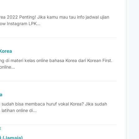
rea 2022 Penting! Jika kamu mau tau info jadwal ujian
low Instagram LPK...
Korea
g di materi kelas online bahasa Korea dari Korean First.
online...
ea
u sudah bisa membaca huruf vokal Korea? Jika sudah
atihan online di...
E
 (Jamaja)