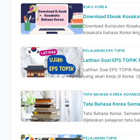
BUKU KOREA
Download Ebook Kosaka
Download Kumpulan Kosakat
kosakata bahasa Korea lengk
PELAJARAN EPS TOPIK
Latihan Soal EPS TOPIK 
Latihan Soal EPS TOPIK Rea
yang akan kerja di Korea. Uji
TATA BAHASA KOREA ADVANC
Tata Bahasa Korea Sema
Tata Bahasa Korea: Semaki
dijelaskan pelajaran tata 
PELAJARAN TOPIK