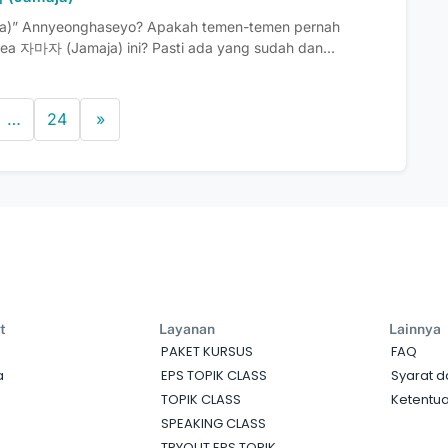
a)” Annyeonghaseyo? Apakah temen-temen pernah
ea 자마자 (Jamaja) ini? Pasti ada yang sudah dan...
…
24
»
t
Layanan
Lainnya
PAKET KURSUS
FAQ
a
EPS TOPIK CLASS
Syarat d
TOPIK CLASS
Ketentua
SPEAKING CLASS
TRYOUT EPS TOPIK