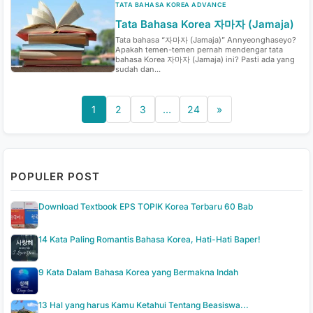
TATA BAHASA KOREA ADVANCE
Tata Bahasa Korea 자마자 (Jamaja)
Tata bahasa “자마자 (Jamaja)” Annyeonghaseyo?
Apakah temen-temen pernah mendengar tata
bahasa Korea 자마자 (Jamaja) ini? Pasti ada yang
sudah dan...
1
2
3
…
24
»
POPULER POST
Download Textbook EPS TOPIK Korea Terbaru 60 Bab
14 Kata Paling Romantis Bahasa Korea, Hati-Hati Baper!
9 Kata Dalam Bahasa Korea yang Bermakna Indah
13 Hal yang harus Kamu Ketahui Tentang Beasiswa...