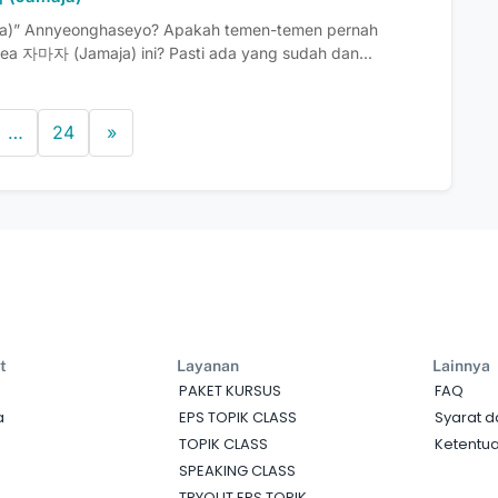
a)” Annyeonghaseyo? Apakah temen-temen pernah
ea 자마자 (Jamaja) ini? Pasti ada yang sudah dan...
…
24
»
t
Layanan
Lainnya
PAKET KURSUS
FAQ
a
EPS TOPIK CLASS
Syarat d
TOPIK CLASS
Ketentua
SPEAKING CLASS
TRYOUT EPS TOPIK