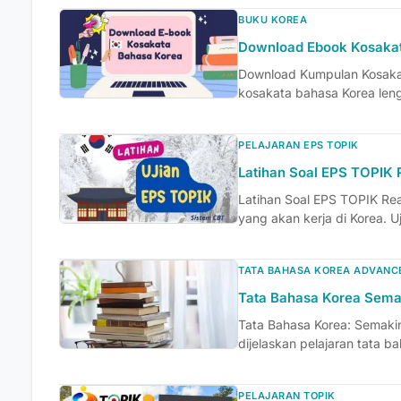
BUKU KOREA
Download Ebook Kosaka
Download Kumpulan Kosakat
kosakata bahasa Korea lengk
PELAJARAN EPS TOPIK
Latihan Soal EPS TOPIK 
Latihan Soal EPS TOPIK Rea
yang akan kerja di Korea. Uji
TATA BAHASA KOREA ADVANC
Tata Bahasa Korea Sema
Tata Bahasa Korea: Semaki
dijelaskan pelajaran tata 
PELAJARAN TOPIK