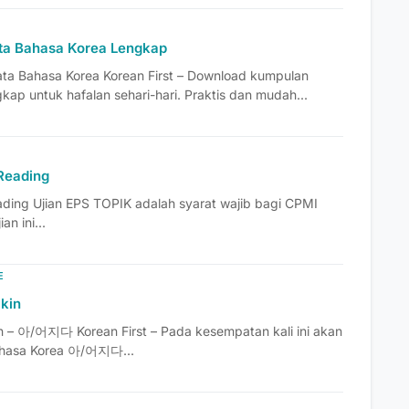
ta Bahasa Korea Lengkap
a Bahasa Korea Korean First – Download kumpulan
ap untuk hafalan sehari-hari. Praktis dan mudah...
Reading
ding Ujian EPS TOPIK adalah syarat wajib bagi CPMI
an ini...
E
kin
n – 아/어지다 Korean First – Pada kesempatan kali ini akan
bahasa Korea 아/어지다...