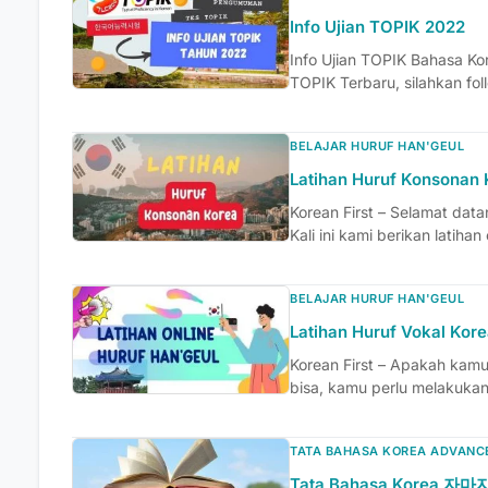
Info Ujian TOPIK 2022
Info Ujian TOPIK Bahasa Ko
TOPIK Terbaru, silahkan fol
BELAJAR HURUF HAN'GEUL
Latihan Huruf Konsonan 
Korean First – Selamat datan
Kali ini kami berikan latihan 
BELAJAR HURUF HAN'GEUL
Latihan Huruf Vokal Kor
Korean First – Apakah kam
bisa, kamu perlu melakukan l
TATA BAHASA KOREA ADVANC
Tata Bahasa Korea 자마자