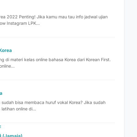
rea 2022 Penting! Jika kamu mau tau info jadwal ujian
low Instagram LPK...
Korea
g di materi kelas online bahasa Korea dari Korean First.
online...
ea
u sudah bisa membaca huruf vokal Korea? Jika sudah
atihan online di...
E
 (Jamaja)