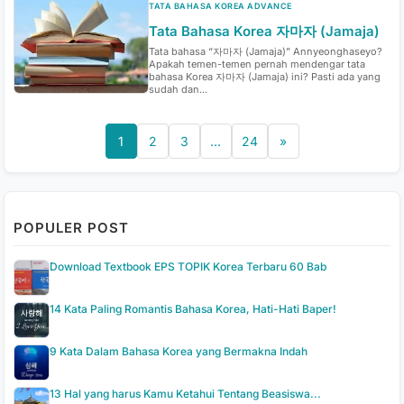
TATA BAHASA KOREA ADVANCE
Tata Bahasa Korea 자마자 (Jamaja)
Tata bahasa “자마자 (Jamaja)” Annyeonghaseyo?
Apakah temen-temen pernah mendengar tata
bahasa Korea 자마자 (Jamaja) ini? Pasti ada yang
sudah dan...
1
2
3
…
24
»
POPULER POST
Download Textbook EPS TOPIK Korea Terbaru 60 Bab
14 Kata Paling Romantis Bahasa Korea, Hati-Hati Baper!
9 Kata Dalam Bahasa Korea yang Bermakna Indah
13 Hal yang harus Kamu Ketahui Tentang Beasiswa...