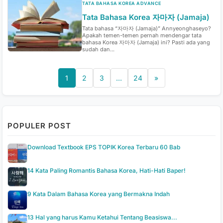
TATA BAHASA KOREA ADVANCE
Tata Bahasa Korea 자마자 (Jamaja)
Tata bahasa “자마자 (Jamaja)” Annyeonghaseyo?
Apakah temen-temen pernah mendengar tata
bahasa Korea 자마자 (Jamaja) ini? Pasti ada yang
sudah dan...
1
2
3
…
24
»
POPULER POST
Download Textbook EPS TOPIK Korea Terbaru 60 Bab
14 Kata Paling Romantis Bahasa Korea, Hati-Hati Baper!
9 Kata Dalam Bahasa Korea yang Bermakna Indah
13 Hal yang harus Kamu Ketahui Tentang Beasiswa...