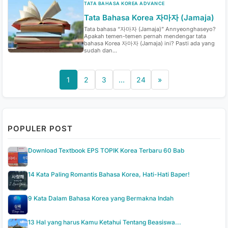
TATA BAHASA KOREA ADVANCE
Tata Bahasa Korea 자마자 (Jamaja)
Tata bahasa “자마자 (Jamaja)” Annyeonghaseyo?
Apakah temen-temen pernah mendengar tata
bahasa Korea 자마자 (Jamaja) ini? Pasti ada yang
sudah dan...
1
2
3
…
24
»
POPULER POST
Download Textbook EPS TOPIK Korea Terbaru 60 Bab
14 Kata Paling Romantis Bahasa Korea, Hati-Hati Baper!
9 Kata Dalam Bahasa Korea yang Bermakna Indah
13 Hal yang harus Kamu Ketahui Tentang Beasiswa...