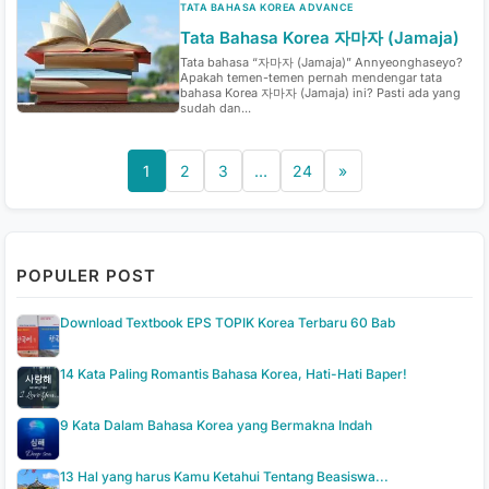
TATA BAHASA KOREA ADVANCE
Tata Bahasa Korea 자마자 (Jamaja)
Tata bahasa “자마자 (Jamaja)” Annyeonghaseyo?
Apakah temen-temen pernah mendengar tata
bahasa Korea 자마자 (Jamaja) ini? Pasti ada yang
sudah dan...
1
2
3
…
24
»
POPULER POST
Download Textbook EPS TOPIK Korea Terbaru 60 Bab
14 Kata Paling Romantis Bahasa Korea, Hati-Hati Baper!
9 Kata Dalam Bahasa Korea yang Bermakna Indah
13 Hal yang harus Kamu Ketahui Tentang Beasiswa...