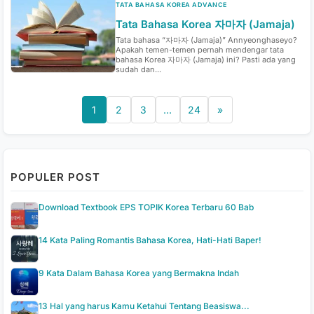
TATA BAHASA KOREA ADVANCE
Tata Bahasa Korea 자마자 (Jamaja)
Tata bahasa “자마자 (Jamaja)” Annyeonghaseyo?
Apakah temen-temen pernah mendengar tata
bahasa Korea 자마자 (Jamaja) ini? Pasti ada yang
sudah dan...
1
2
3
…
24
»
POPULER POST
Download Textbook EPS TOPIK Korea Terbaru 60 Bab
14 Kata Paling Romantis Bahasa Korea, Hati-Hati Baper!
9 Kata Dalam Bahasa Korea yang Bermakna Indah
13 Hal yang harus Kamu Ketahui Tentang Beasiswa...