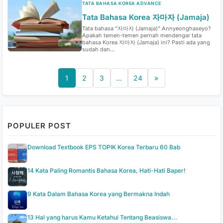
TATA BAHASA KOREA ADVANCE
Tata Bahasa Korea 자마자 (Jamaja)
Tata bahasa “자마자 (Jamaja)” Annyeonghaseyo?
Apakah temen-temen pernah mendengar tata
bahasa Korea 자마자 (Jamaja) ini? Pasti ada yang
sudah dan...
1
2
3
…
24
»
POPULER POST
Download Textbook EPS TOPIK Korea Terbaru 60 Bab
14 Kata Paling Romantis Bahasa Korea, Hati-Hati Baper!
9 Kata Dalam Bahasa Korea yang Bermakna Indah
13 Hal yang harus Kamu Ketahui Tentang Beasiswa...