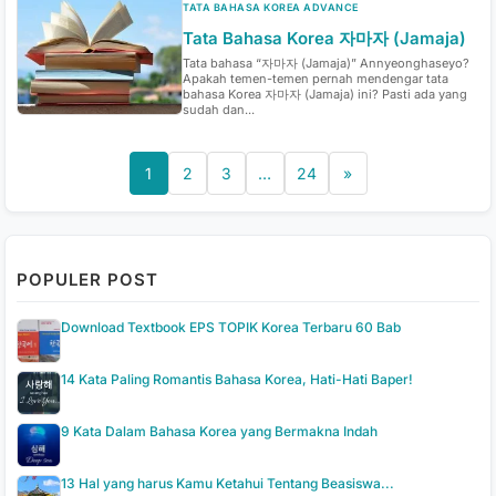
TATA BAHASA KOREA ADVANCE
Tata Bahasa Korea 자마자 (Jamaja)
Tata bahasa “자마자 (Jamaja)” Annyeonghaseyo?
Apakah temen-temen pernah mendengar tata
bahasa Korea 자마자 (Jamaja) ini? Pasti ada yang
sudah dan...
1
2
3
…
24
»
POPULER POST
Download Textbook EPS TOPIK Korea Terbaru 60 Bab
14 Kata Paling Romantis Bahasa Korea, Hati-Hati Baper!
9 Kata Dalam Bahasa Korea yang Bermakna Indah
13 Hal yang harus Kamu Ketahui Tentang Beasiswa...