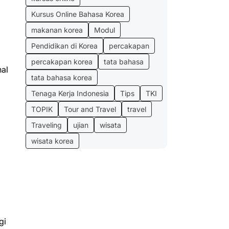
Kursus Online Bahasa Korea
makanan korea
Modul
Pendidikan di Korea
percakapan
percakapan korea
tata bahasa
hal
tata bahasa korea
Tenaga Kerja Indonesia
Tips
TKI
TOPIK
Tour and Travel
travel
Traveling
ujian
wisata
wisata korea
gi