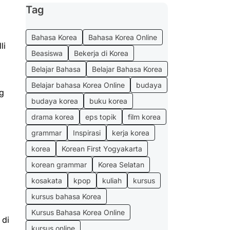
Tag
Bahasa Korea
Bahasa Korea Online
li
Beasiswa
Bekerja di Korea
Belajar Bahasa
Belajar Bahasa Korea
Belajar bahasa Korea Online
budaya
g
budaya korea
buku korea
drama korea
eps topik
film korea
grammar
Inspirasi
kerja korea
korea
Korean First Yogyakarta
korean grammar
Korea Selatan
kosakata
kpop
kuliah
kursus
kursus bahasa Korea
Kursus Bahasa Korea Online
 di
kursus online