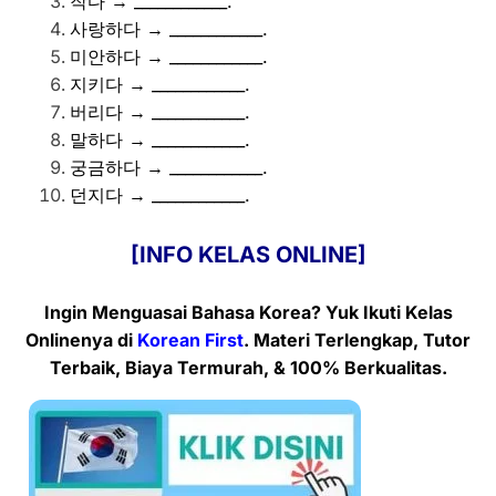
작다 → ____________.
사랑하다 → ____________.
미안하다 → ____________.
지키다 → ____________.
버리다 → ____________.
말하다 → ____________.
궁금하다 → ____________.
던지다 → ____________.
[INFO KELAS ONLINE]
Ingin Menguasai Bahasa Korea? Yuk Ikuti Kelas
Onlinenya
di
Korean First
. Materi Terlengkap, Tutor
Terbaik, Biaya Termurah, & 100% Berkualitas.