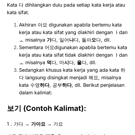
Kata 다 dihilangkan dulu pada setiap kata kerja atau
kata sifat.
Akhiran 아요 digunakan apabila bertemu kata
kerja atau kata sifat yang diakhiri dengan ㅏdan
ㅗ misalnya
가
다, 일어
나
다, 돌아
오
다, dll.
Sementara 어요digunakan apabila bertemu kata
kerja atau kata sifat tidak diakhiri dengan ㅏdan
ㅗ misalnya
먹
다, 마
시
다,
울
다, dll.
Sedangkan khusus kata kerja yang ada kata 하
다 langsung disingkat menjadi 해요, misalnya
kata 수영
하다
, 공부
하다
, dll. Berikut penjelasan
dalam kalimat:
보기
(Contoh Kalimat):
1 . 가다 →
가아요
→ 가요