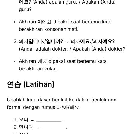
에요
? (Anda) adalah guru. / Apakah (Anda)
guru?
Akhiran 이에요 dipakai saat bertemu kata
berakhiran konsonan mati.
의사
입니다
./
입니까
? → 의사
예요
./의사
예요
?
(Anda) adalah dokter. / Apakah (Anda) dokter?
Akhiran 예요 dipakai saat bertemu kata
berakhiran vokal.
연습
(Latihan)
Ubahlah kata dasar berikut ke dalam bentuk non
formal dengan rumus 아/아/해요!
오다 → ____________.
만나다 → ____________.