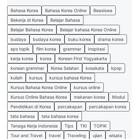
Bahasa Korea
Bahasa Korea Online
Beasiswa
Bekerja di Korea
Belajar Bahasa
Belajar Bahasa Korea
Belajar bahasa Korea Online
budaya
budaya korea
buku korea
drama korea
eps topik
film korea
grammar
Inspirasi
kerja korea
korea
Korean First Yogyakarta
korean grammar
Korea Selatan
kosakata
kpop
kuliah
kursus
kursus bahasa Korea
Kursus Bahasa Korea Online
kursus online
Kursus Online Bahasa Korea
makanan korea
Modul
Pendidikan di Korea
percakapan
percakapan korea
tata bahasa
tata bahasa korea
Tenaga Kerja Indonesia
Tips
TKI
TOPIK
Tour and Travel
travel
Traveling
ujian
wisata