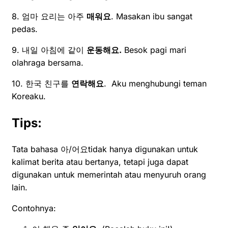
8. 엄마 요리는 아주
매워요
. Masakan ibu sangat
pedas.
9. 내일 아침에 같이
운동해요.
Besok pagi mari
olahraga bersama.
10. 한국 친구를
연락해요
. Aku menghubungi teman
Koreaku.
Tips:
Tata bahasa 아/어요tidak hanya digunakan untuk
kalimat berita atau bertanya, tetapi juga dapat
digunakan untuk memerintah atau menyuruh orang
lain.
Contohnya: