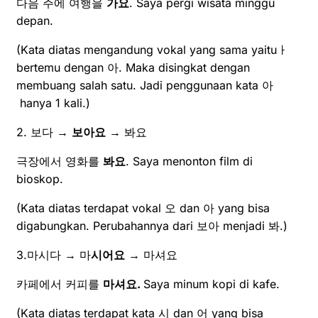
다음 주에 여행을
가요
. Saya pergi wisata minggu
depan.
(Kata diatas mengandung vokal yang sama yaituㅏ
bertemu dengan 아. Maka disingkat dengan
membuang salah satu. Jadi penggunaan kata 아
hanya 1 kali.)
2. 보다 →
보아요
→ 봐요
극장에서 영화를
봐요
. Saya menonton film di
bioskop.
(Kata diatas terdapat vokal 오 dan 아 yang bisa
digabungkan. Perubahannya dari 보아 menjadi 봐.)
3.마시다 → 마
시어요
→ 마셔요
카페에서 커피를
마셔요.
Saya minum kopi di kafe.
(Kata diatas terdapat kata 시 dan 어 yang bisa