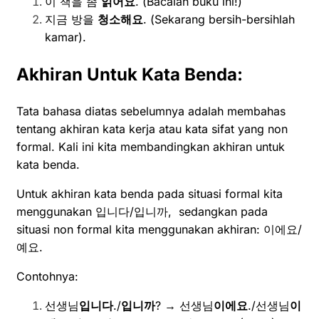
이 책을 좀
읽어요
. (Bacalah buku ini!)
지금 방을
청소해요
. (Sekarang bersih-bersihlah
kamar).
Akhiran Untuk Kata Benda:
Tata bahasa diatas sebelumnya adalah membahas
tentang akhiran kata kerja atau kata sifat yang non
formal. Kali ini kita membandingkan akhiran untuk
kata benda.
Untuk akhiran kata benda pada situasi formal kita
menggunakan 입니다/입니까, sedangkan pada
situasi non formal kita menggunakan akhiran: 이에요/
예요.
Contohnya:
선생님
입니다
./
입니까
? → 선생님
이에요
./선생님
이