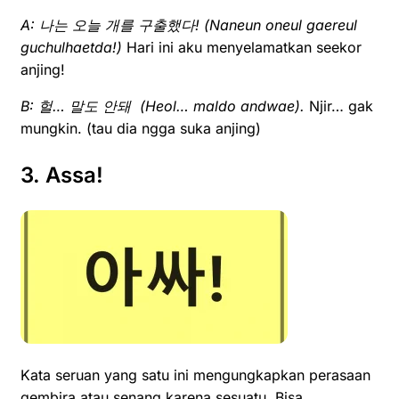
A:
나는 오늘 개를 구출했다! (
N
aneun oneul gaereul
guchulhaetda!)
Hari ini aku menyelamatkan seekor
anjing!
B:
헐… 말도 안돼 (
Heol… maldo andwae).
Njir… gak
mungkin. (tau dia ngga suka anjing)
3. Assa!
Kata seruan yang satu ini mengungkapkan perasaan
gembira atau senang karena sesuatu. Bisa