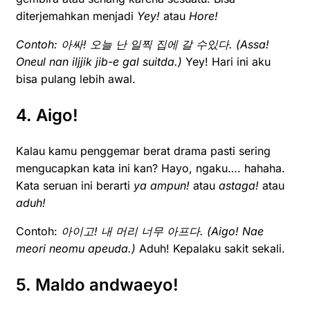
diterjemahkan menjadi
Yey!
atau
Hore!
Contoh:
아싸!
오늘 난
일찍 집에 갈 수있다. (
Assa!
Oneul nan iljjik jib-e gal suitda.)
Yey! Hari ini aku
bisa pulang lebih awal.
4. Aigo!
Kalau kamu penggemar berat drama pasti sering
mengucapkan kata ini kan? Hayo, ngaku…. hahaha.
Kata seruan ini berarti
ya ampun!
atau
astaga!
atau
aduh!
Contoh:
아이고!
내 머리
너무
아프다. (
A
igo!
N
ae
meori neomu apeuda.)
Aduh! Kepalaku sakit sekali.
5. Maldo andwaeyo!