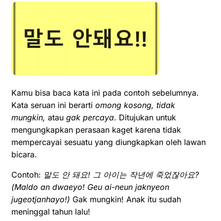
Kamu bisa baca kata ini pada contoh sebelumnya.
Kata seruan ini berarti
omong kosong, tidak
mungkin,
atau
gak percaya
. Ditujukan untuk
mengungkapkan perasaan kaget karena tidak
mempercayai sesuatu yang diungkapkan oleh lawan
bicara.
Contoh:
말도 안 돼요! 그 아이는 작년에 죽었잖아요?
(
M
aldo an dwaeyo!
G
eu ai-neun jaknyeon
jugeotjanhayo!)
Gak mungkin! Anak itu sudah
meninggal tahun lalu!