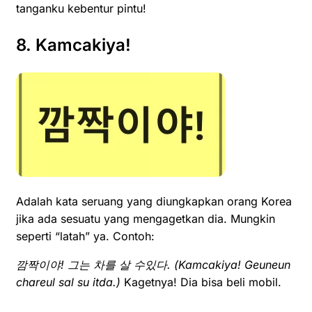
tanganku kebentur pintu!
8. Kamcakiya!
Adalah kata seruang yang diungkapkan orang Korea
jika ada sesuatu yang mengagetkan dia. Mungkin
seperti “latah” ya. Contoh:
깜짝이야! 그는 차를 살 수있다. (
Kamcakiya! Geuneun
chareul sal su itda.)
Kagetnya! Dia bisa beli mobil.