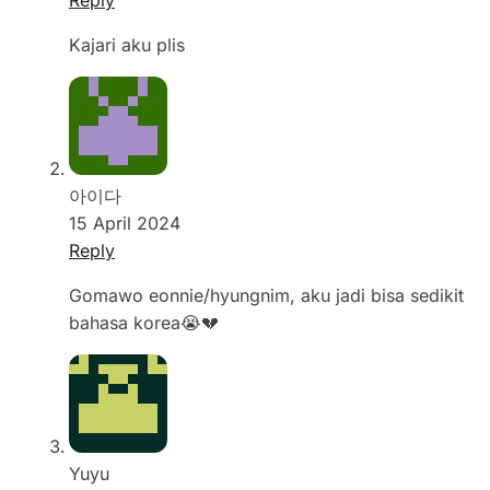
Kajari aku plis
아이다
15 April 2024
Reply
Gomawo eonnie/hyungnim, aku jadi bisa sedikit
bahasa korea😭💔
Yuyu