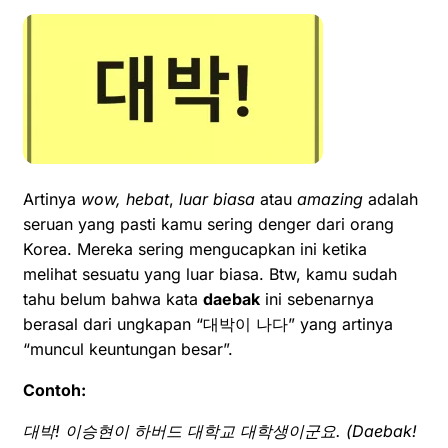
Artinya
wow, hebat
,
luar biasa
atau
amazing
adalah
seruan yang pasti kamu sering denger dari orang
Korea. Mereka sering mengucapkan ini ketika
melihat sesuatu yang luar biasa. Btw, kamu sudah
tahu belum bahwa kata
daebak
ini sebenarnya
berasal dari ungkapan “대박이 나다” yang artinya
“muncul keuntungan besar”.
C
ontoh:
대박! 이승현이
하버드 대학교 대학생이군요. (
D
aebak!