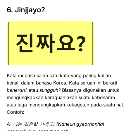
6. Jinjjayo?
Kata ini pasti salah satu kata yang paling kalian
kenali dalam bahasa Korea. Kata seruan ini berarti
beneran?
atau
sungguh?
Biasanya digunakan untuk
mengungkapkan keraguan akan suatu kebenaran
atau juga mengungkapkan kekagetan pada suatu hal.
Contoh:
A:
나는 결혼
할
거에
요! (
N
aneun gyeorhonhal