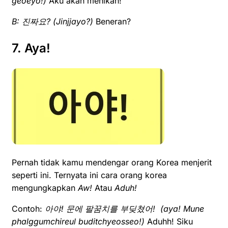
geoeyo!)
Aku akan menikah!
B:
진짜요
? (
J
injjayo?)
Beneran?
7. Aya!
Pernah tidak kamu mendengar orang Korea menjerit
seperti ini. Ternyata ini cara orang korea
mengungkapkan
Aw!
Atau
Aduh!
Contoh:
아야! 문에 팔꿈치를 부딪쳤어! (
aya! Mune
phalggumchireul buditchyeosseo!)
Aduhh! Siku