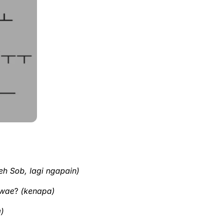
h Sob, lagi ngapain)
wae
?
(kenapa)
)