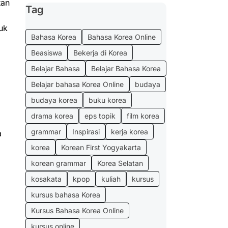
tan
Tag
uk
Bahasa Korea
Bahasa Korea Online
Beasiswa
Bekerja di Korea
Belajar Bahasa
Belajar Bahasa Korea
Belajar bahasa Korea Online
budaya
budaya korea
buku korea
drama korea
eps topik
film korea
grammar
Inspirasi
kerja korea
a
korea
Korean First Yogyakarta
korean grammar
Korea Selatan
kosakata
kpop
kuliah
kursus
kursus bahasa Korea
Kursus Bahasa Korea Online
kursus online