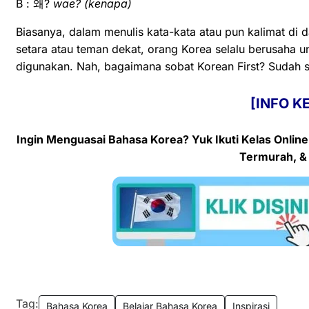
B : 왜?
wae?
(kenapa)
Biasanya, dalam menulis kata-kata atau pun kalimat di
setara atau teman dekat, orang Korea selalu berusaha u
digunakan. Nah, bagaimana sobat Korean First? Sudah s
[INFO K
Ingin Menguasai Bahasa Korea? Yuk Ikuti Kelas
Onlin
Termurah, &
Tag:
Bahasa Korea
Belajar Bahasa Korea
Inspirasi