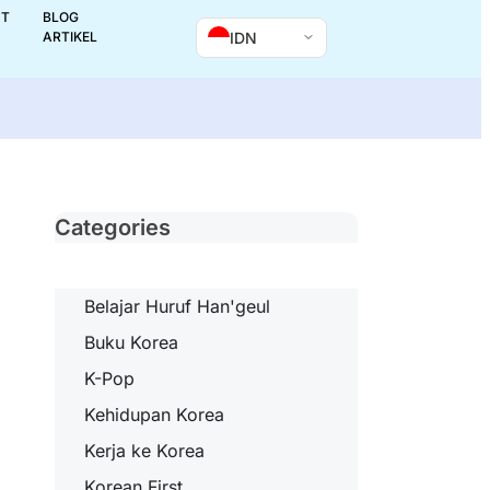
UT
BLOG
IDN
ARTIKEL
Categories
Belajar Huruf Han'geul
Buku Korea
K-Pop
Kehidupan Korea
Kerja ke Korea
Korean First