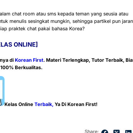
 dalam chat room atau sms kepada teman yang seusia atau
ntuk menulis sesingkat mungkin, sehingga partikel pun jara
iap praktek chat pakai
bahasa
Korea?
ELAS ONLINE]
enya
di
Korean First
. Materi Terlengkap, Tutor Terbaik, Bi
 100% Berkualitas.
Kelas Online
Terbaik,
Ya Di Korean First!
Share: