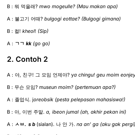
B : 뭐 먹을래?
mwo mogeulle?
(Mau makan apa)
A : 불고기 어때?
bulgogi eottae?
(Bulgogi gimana)
B : 컬!
kheol
!
(Sip)
A :
ㄱㄱ
kk
(go go)
2. Contoh 2
A : 야, 친구! 그 모임 언제야? y
a chingu! geu moim eonje
B : 무슨 모임? m
useun moim?
(pertemuan apa?)
A : 졸업식. j
oreobsik
(pesta pelepasan mahasiswa!)
B : 아, 이번 주말.
a, ibeon jumal
(ah, akhir pekan ini)
A :
ㅅㅂ.
s b
(sialan). 나 안 가.
na an’ ga (aku gak pergi