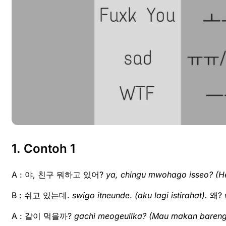
1. Contoh 1
A : 야, 친구 뭐하고 있어?
ya, chingu mwohago isseo? (He
B : 쉬고 있는데.
swigo itneunde
.
(aku lagi istirahat).
왜?
A : 같이 먹을까?
gachi meogeullka?
(Mau makan bareng