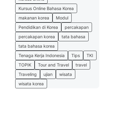
Kursus Online Bahasa Korea
makanan korea
Modul
Pendidikan di Korea
percakapan
percakapan korea
tata bahasa
tata bahasa korea
Tenaga Kerja Indonesia
Tips
TKI
TOPIK
Tour and Travel
travel
Traveling
ujian
wisata
wisata korea