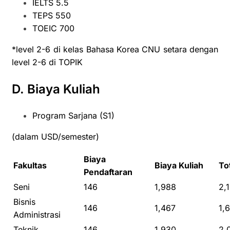
IELTS 5.5
TEPS 550
TOEIC 700
*level 2-6 di kelas Bahasa Korea CNU setara dengan
level 2-6 di TOPIK
D. Biaya Kuliah
Program Sarjana (S1)
(dalam USD/semester)
Biaya
Fakultas
Biaya Kuliah
To
Pendaftaran
Seni
146
1,988
2,
Bisnis
146
1,467
1,
Administrasi
Teknik
146
1,930
2,