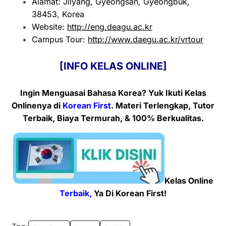
Alamat: Jilyang, Gyeongsan, Gyeongbuk,
38453, Korea
Website:
http://eng.deagu.ac.kr
Campus Tour:
http://www.daegu.ac.kr/vrtour
[INFO KELAS ONLINE]
Ingin Menguasai Bahasa Korea? Yuk Ikuti Kelas
Onlinenya
di
Korean First
. Materi Terlengkap, Tutor
Terbaik, Biaya Termurah, & 100% Berkualitas.
Kelas Online
Terbaik,
Ya Di Korean First!