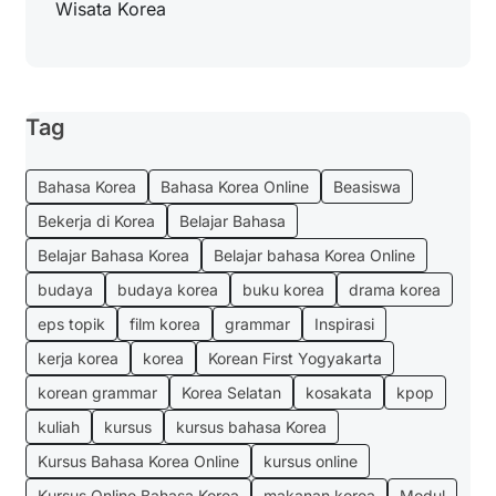
Wisata Korea
Tag
Bahasa Korea
Bahasa Korea Online
Beasiswa
Bekerja di Korea
Belajar Bahasa
Belajar Bahasa Korea
Belajar bahasa Korea Online
budaya
budaya korea
buku korea
drama korea
eps topik
film korea
grammar
Inspirasi
kerja korea
korea
Korean First Yogyakarta
korean grammar
Korea Selatan
kosakata
kpop
kuliah
kursus
kursus bahasa Korea
Kursus Bahasa Korea Online
kursus online
Kursus Online Bahasa Korea
makanan korea
Modul