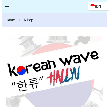
IDN
Home
K-Pop