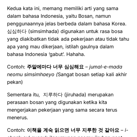
Kedua kata ini, memang memiliki arti yang sama
dalam bahasa Indonesia, yaitu Bosan, namun
penggunaannya jelas berbeda dalam bahasa Korea.
심심하다 (simsimhada) digunakan untuk rasa bosa
yang diakibatkan tidak ada pekerjaan atau tidak tahu
apa yang mau dikerjaan, istilah gaulnya dalam
bahasa Indonesia ‘gabut’. Hahaha.
Contoh:
주말에마다
너무
심심해요
– jumal-e-mada
neomu simsimhaeyo (
Sangat bosan setiap kali akhir
pekan)
Sementara itu, 지루하다 (jiruhada) merupakan
perasaan bosan yang digunakan ketika kita
mengerjakan pekerjaan yang sama secara terus
menerus.
Contoh:
이책을
계숙
읽으면
너무
지루한
것
같아요
–
i-