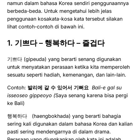
namun dalam bahasa Korea sendiri penggunaannya
berbeda-beda. Untuk mengetahui lebih jelas
penggunaan kosakata-kosa kata tersebut silakan
lihat contoh-contoh di bawah ini.
1. 기쁘다 – 행복하다 – 즐겁다
기쁘다 (gipeuda) yang berarti senang digunakan
untuk menyatakan perasaan ketika kita memperoleh
sesuatu seperti hadiah, kemenangan, dan lain-lain.
Contoh:
발리에
갈
수
있어서
기뻐요
Bali-e gal su
isseoseo gippeoyo (
Saya senang karena bisa pergi
ke Bali)
행복하다 (haengbokhada) yang berarti bahagia
sering kali digunakan dalam bahasa Korea dan kalian
pasti sering mendengarnya di dalam drama.
Perasaan yang diungkapkan oleh kata ini adalah