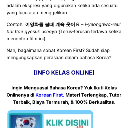
adalah ekspresi yang digunakan ketika ada sesuatu
yang lucu atau menggelikan.
Contoh:
이영화를
볼때
계숙
웃어요
– i-yeonghwa-reul
bol ttae gyesuk useoyo (
Terus-terusan tertawa ketika
menonton film ini)
Nah, bagaimana sobat Korean First? Sudah siap
mengungkapkan perasaan dalam bahasa Korea?
[INFO KELAS ONLINE]
Ingin Menguasai Bahasa Korea? Yuk Ikuti Kelas
Onlinenya
di
Korean First
. Materi Terlengkap, Tutor
Terbaik, Biaya Termurah, & 100% Berkualitas.