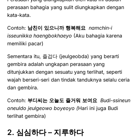
perasaan bahagia yang sulit diungkapkan dengan
kata-kata.
Contoh:
남친이
있으니까
행복해요
namchin-i
isseunikka haengbokhaeyo
(Aku bahagia karena
memiliki pacar)
Sementara itu, 즐겁다 (jeulgeobda) yang berarti
gembira adalah ungkapan perasaan yang
ditunjukkan dengan sesuatu yang terlihat, seperti
wajah berseri-seri dan tindak tanduknya selalu ceria
dan gembira.
Contoh:
부디씨는
오늘도
즐거워
보여요
Budi-ssineun
oneuldo jeulgeowo boyeoyo (
Hari ini juga Budi
terlihat gembira)
2. 심심하다 – 지루하다