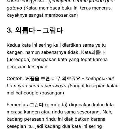
chaek-eul gyesuk ilgeumyeon neomu jiruhan geot
gatayo (
Kalau membaca buku ini terus menerus,
kayaknya sangat membosankan)
3. 외롭다 – 그립다
Kedua kata ini sering kali diartikan sama yaitu
kangen, namun sebenarnya tidak. Kata외롭다
(uereopda) merupakan kata yang tepat karena
perasaan kesepian.
Contoh:
커플을
보면
너무
외로워요
–
kheopeul-eul
bomeyon neomu uerowoyo (
Sangat kesepian kalau
melihat couple /pasangan)
Sementara그립다 (geuripda) digunakan kalau kita
merasa kangen atau rindu sama seseorang. Nah,
kadang perasaan rindu ini diakibatkan karena
kesepian itu, jadi kadang dua kata ini sering