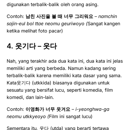
digunakan terbalik-balik oleh orang asing.
Contoh:
남친
사진을
볼
때
너무
그리워요
–
namchin
sajin-eul bol ttae neomu geuriwoyo (
Sangat kangen
ketika melihat foto pacar)
4. 웃기다 – 웃다
Nah, yang terakhir ada dua kata ini, dua kata ini jelas
memiliki arti yang berbeda. Namun kadang sering
terbalik-balik karena memiliki kata dasar yang sama.
Kata웃기다 (utkkida) biasanya digunakan untuk
sesuatu yang bersifat lucu, seperti komedia, film
komedi, dan lain-lain.
Contoh:
이영화가
너무
웃겨요
– i-yeonghwa-ga
neomu utkkyeoyo (
Film ini sangat lucu)
Sementara itu, 웃다 (utda) yang berarti tertawa