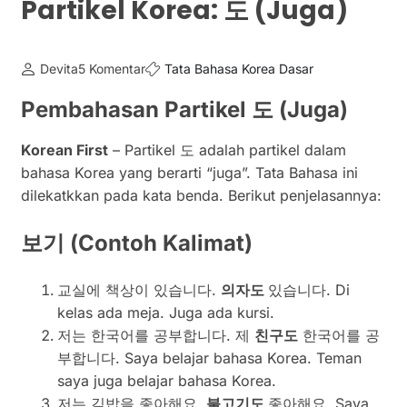
Partikel Korea: 도 (Juga)
Devita
5 Komentar
Tata Bahasa Korea Dasar
Pembahasan Partikel 도 (Juga)
Korean First
– Partikel 도 adalah partikel dalam
bahasa Korea yang berarti “juga”. Tata Bahasa ini
dilekatkkan pada kata benda. Berikut penjelasannya:
보기
(Contoh Kalimat)
교실에 책상이 있습니다.
의자도
있습니다. Di
kelas ada meja. Juga ada kursi.
저는 한국어를 공부합니다. 제
친구도
한국어를 공
부합니다. Saya belajar bahasa Korea. Teman
saya juga belajar bahasa Korea.
저는 김밥을 좋아해요.
불고기도
좋아해요. Saya