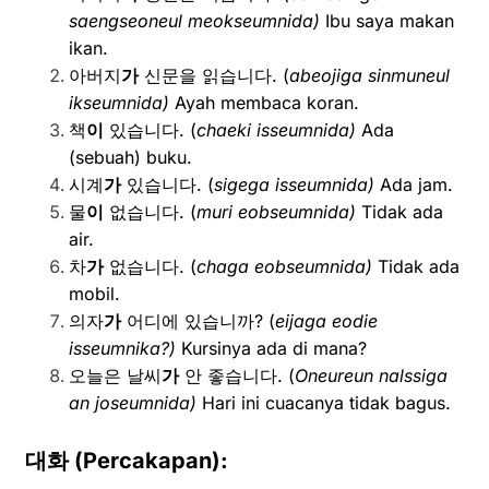
saengseoneul
meokseumnida)
Ibu saya makan
ikan.
아버지
가
신문을 읽습니다. (
abeojiga sinmuneul
ikseumnida)
Ayah membaca koran.
책
이
있습니다. (
chaeki isseumnida)
Ada
(sebuah) buku.
시계
가
있습니다. (
sigega isseumnida)
Ada jam.
물
이
없습니다. (
muri eobseumnida)
Tidak ada
air.
차
가
없습니다. (
chaga eobseumnida)
Tidak ada
mobil.
의자
가
어디에 있습니까? (
eijaga eodie
isseumnika?)
Kursinya ada di mana?
오늘은 날씨
가
안 좋습니다. (
Oneureun nalssiga
an joseumnida)
Hari ini cuacanya tidak bagus.
대화
(Percakapan):