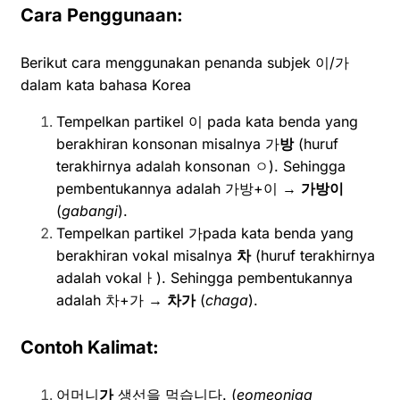
Cara Penggunaan:
Berikut cara menggunakan penanda subjek 이/가
dalam kata bahasa Korea
Tempelkan partikel 이 pada kata benda yang
berakhiran konsonan misalnya 가
방
(huruf
terakhirnya adalah konsonan ㅇ). Sehingga
pembentukannya adalah 가방+이 →
가방이
(
gabangi
).
Tempelkan partikel 가pada kata benda yang
berakhiran vokal misalnya
차
(huruf terakhirnya
adalah vokalㅏ). Sehingga pembentukannya
adalah 차+가 →
차가
(
chaga
).
Contoh Kalimat:
어머니
가
생선을 먹습니다. (
eomeoniga