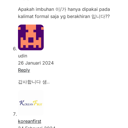
Apakah imbuhan 이/가 hanya dipakai pada
kalimat formal saja yg berakhiran 입니다??
udin
26 Januari 2024
Reply
갑사합니다 샘..
koreanfirst