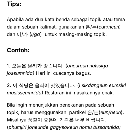
Tips:
Apabila ada dua kata benda sebagai topik atau tema
dalam sebuah kalimat, gunakanlah 은/는(
eun/neun
)
dan 이/가 (
i/ga
) untuk masing-masing topik.
Contoh:
1. 오늘
은
날씨
가
좋습니다. (
oneureun nalssiga
joseumnida)
Hari ini cuacanya bagus.
2. 이 식당
은
음식
이
맛있습니다. (
i sikdangeun eumsiki
masisseumnida)
Restoran ini masakannya enak.
Bila ingin menunjukkan penekanan pada sebuah
topik, harus menggunakan partikel 은/는(
eun/neun
).
Misalnya 품질이 좋은데 가격
은
너무 비쌉니다.
(
phumjiri joheunde gagyeokeun nomu bissamnida)