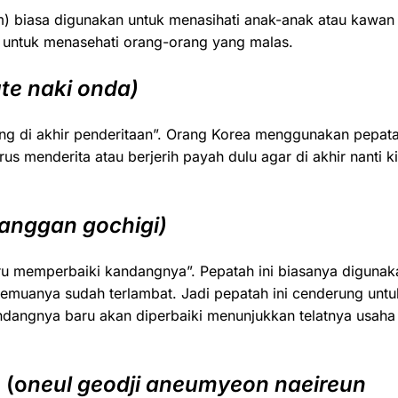
om) biasa digunakan untuk menasihati anak-anak atau kawan
al untuk menasehati orang-orang yang malas.
te naki onda)
tang di akhir penderitaan”. Orang Korea menggunakan pepat
s menderita atau berjerih payah dulu agar di akhir nanti ki
yanggan gochigi)
baru memperbaiki kandangnya”. Pepatah ini biasanya digunak
semuanya sudah terlambat. Jadi pepatah ini cenderung untu
ndangnya baru akan diperbaiki menunjukkan telatnya usaha
(o
neul geodji aneumyeon naeireun