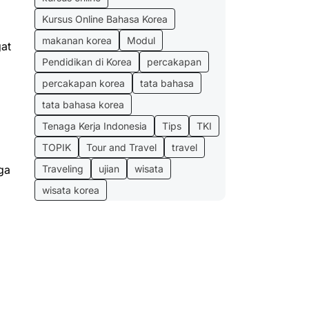
Kursus Online Bahasa Korea
makanan korea
Modul
gat
Pendidikan di Korea
percakapan
percakapan korea
tata bahasa
tata bahasa korea
Tenaga Kerja Indonesia
Tips
TKI
TOPIK
Tour and Travel
travel
Traveling
ujian
wisata
ga
wisata korea