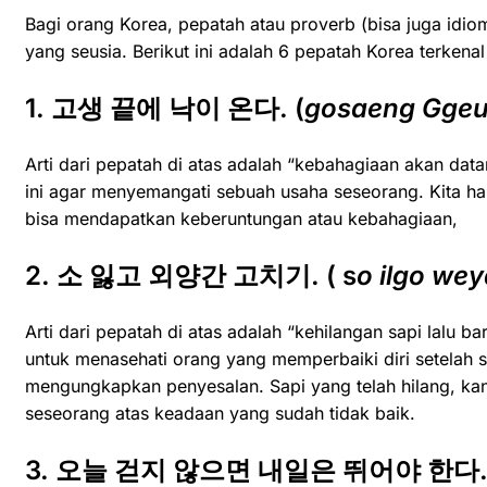
Bagi orang Korea, pepatah atau proverb (bisa juga idi
yang seusia. Berikut ini adalah 6 pepatah Korea terken
1. 고생 끝에 낙이 온다. (
gosaeng Ggeu
Arti dari pepatah di atas adalah “kebahagiaan akan da
ini agar menyemangati sebuah usaha seseorang. Kita haru
bisa mendapatkan keberuntungan atau kebahagiaan,
2. 소 잃고 외양간 고치기. ( s
o ilgo we
Arti dari pepatah di atas adalah “kehilangan sapi lalu 
untuk menasehati orang yang memperbaiki diri setelah 
mengungkapkan penyesalan. Sapi yang telah hilang, ka
seseorang atas keadaan yang sudah tidak baik.
3. 오늘 걷지 않으면 내일은 뛰어야 한다. 