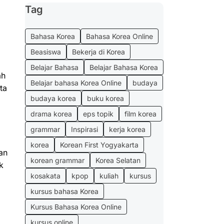
Tag
Bahasa Korea
Bahasa Korea Online
Beasiswa
Bekerja di Korea
Belajar Bahasa
Belajar Bahasa Korea
ah
Belajar bahasa Korea Online
budaya
ta
budaya korea
buku korea
drama korea
eps topik
film korea
grammar
Inspirasi
kerja korea
korea
Korean First Yogyakarta
an
korean grammar
Korea Selatan
k
kosakata
kpop
kuliah
kursus
kursus bahasa Korea
Kursus Bahasa Korea Online
kursus online