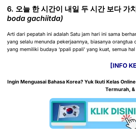
6. 오늘 한 시간이 내일 두 시간 보다 가치
boda gachiitda)
Arti dari pepatah ini adalah Satu jam hari ini sama ber
yang selalu menunda pekerjaannya, biasanya orangtua di
yang memiliki budaya ‘ppali ppali’ yang kuat, semua ha
[INFO K
Ingin Menguasai Bahasa Korea? Yuk Ikuti Kelas
Onlin
Termurah, &