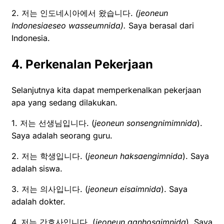
2. 저는 인도네시아에서 왔습니다.
(jeoneun
Indonesiaeseo wasseumnida).
Saya berasal dari
Indonesia.
4. Perkenalan Pekerjaan
Selanjutnya kita dapat memperkenalkan pekerjaan
apa yang sedang dilakukan.
1. 저는 선생님입니다. (
jeoneun sonsengnimimnida
).
Saya adalah seorang guru.
2. 저는 학생입니다. (
jeoneun haksaengimnida
). Saya
adalah siswa.
3. 저는 의사입니다. (
jeoneun eisaimnida
). Saya
adalah dokter.
4. 저는 간호사입니다. (
jeoneun ganhosaimnida
). Saya