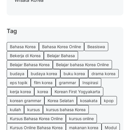
Wisata Korea
Tag
Bahasa Korea
Bahasa Korea Online
Beasiswa
Bekerja di Korea
Belajar Bahasa
Belajar Bahasa Korea
Belajar bahasa Korea Online
budaya
budaya korea
buku korea
drama korea
eps topik
film korea
grammar
Inspirasi
kerja korea
korea
Korean First Yogyakarta
korean grammar
Korea Selatan
kosakata
kpop
kuliah
kursus
kursus bahasa Korea
Kursus Bahasa Korea Online
kursus online
Kursus Online Bahasa Korea
makanan korea
Modul