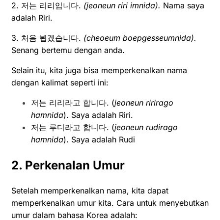
2. 저는 리리입니다.
(jeoneun riri imnida).
Nama saya
adalah Riri.
3. 처음 뵙겠습니다.
(cheoeum boepgesseumnida).
Senang bertemu dengan anda.
Selain itu, kita juga bisa memperkenalkan nama
dengan kalimat seperti ini:
저는 리리라고 합니다. (
jeoneun ririrago
hamnida
). Saya adalah Riri.
저는 루디라고 합니다. (
jeoneun rudirago
hamnida
). Saya adalah Rudi
2. Perkenalan Umur
Setelah memperkenalkan nama, kita dapat
memperkenalkan umur kita. Cara untuk menyebutkan
umur dalam bahasa Korea adalah: