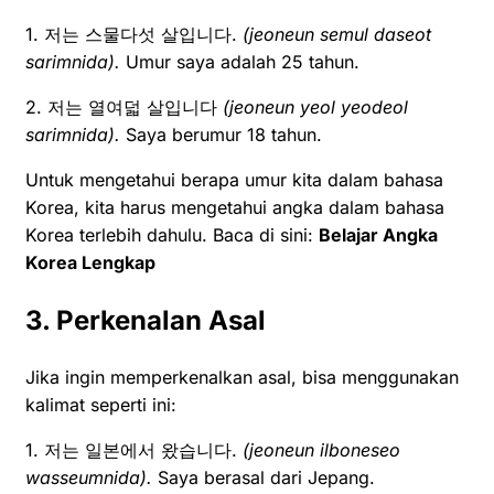
1. 저는 스물다섯 살입니다.
(jeoneun semul daseot
sarimnida).
Umur saya adalah 25 tahun.
2. 저는 열여덟 살입니다
(jeoneun yeol yeodeol
sarimnida).
Saya berumur 18 tahun.
Untuk mengetahui berapa umur kita dalam bahasa
Korea, kita harus mengetahui angka dalam bahasa
Korea terlebih dahulu. Baca di sini:
Belajar Angka
Korea Lengkap
3. Perkenalan Asal
Jika ingin memperkenalkan asal, bisa menggunakan
kalimat seperti ini:
1. 저는 일본에서 왔습니다.
(jeoneun ilboneseo
wasseumnida).
Saya berasal dari Jepang.