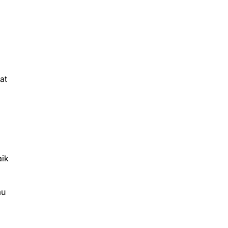
at
aik
au