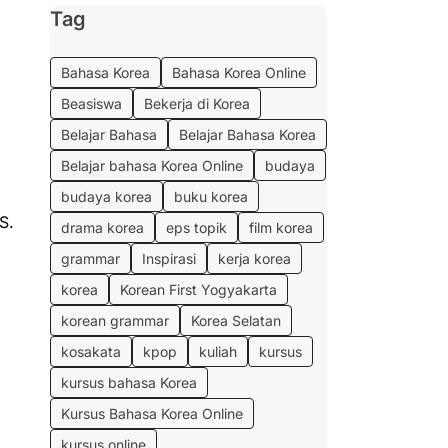
Tag
Bahasa Korea
Bahasa Korea Online
Beasiswa
Bekerja di Korea
Belajar Bahasa
Belajar Bahasa Korea
Belajar bahasa Korea Online
budaya
budaya korea
buku korea
S.
drama korea
eps topik
film korea
grammar
Inspirasi
kerja korea
korea
Korean First Yogyakarta
korean grammar
Korea Selatan
kosakata
kpop
kuliah
kursus
kursus bahasa Korea
Kursus Bahasa Korea Online
kursus online