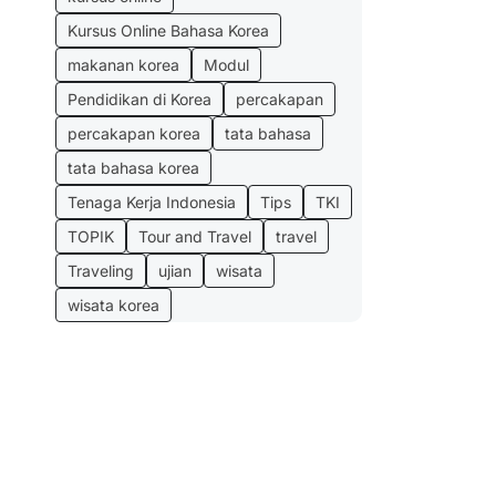
Kursus Online Bahasa Korea
makanan korea
Modul
Pendidikan di Korea
percakapan
percakapan korea
tata bahasa
tata bahasa korea
Tenaga Kerja Indonesia
Tips
TKI
TOPIK
Tour and Travel
travel
Traveling
ujian
wisata
wisata korea