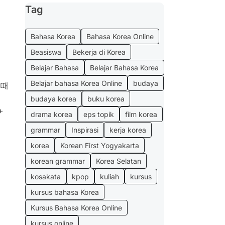
Tag
Bahasa Korea
Bahasa Korea Online
Beasiswa
Bekerja di Korea
Belajar Bahasa
Belajar Bahasa Korea
Belajar bahasa Korea Online
budaya
 때
budaya korea
buku korea
+
drama korea
eps topik
film korea
grammar
Inspirasi
kerja korea
a
korea
Korean First Yogyakarta
korean grammar
Korea Selatan
kosakata
kpop
kuliah
kursus
kursus bahasa Korea
Kursus Bahasa Korea Online
kursus online