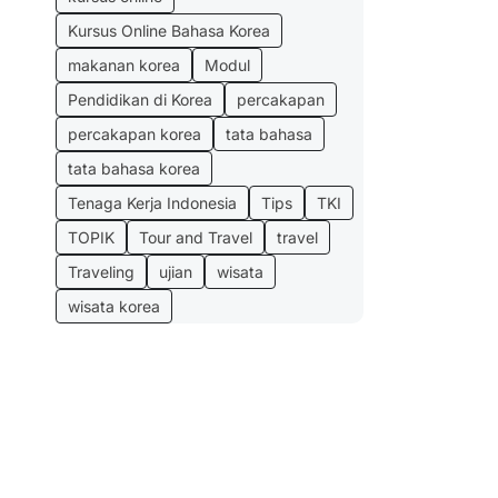
Kursus Online Bahasa Korea
makanan korea
Modul
Pendidikan di Korea
percakapan
percakapan korea
tata bahasa
tata bahasa korea
Tenaga Kerja Indonesia
Tips
TKI
TOPIK
Tour and Travel
travel
Traveling
ujian
wisata
wisata korea