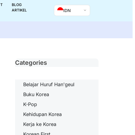
UT
BLOG
IDN
ARTIKEL
Categories
Belajar Huruf Han'geul
Buku Korea
K-Pop
Kehidupan Korea
Kerja ke Korea
Korean First