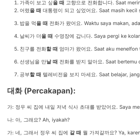
가족이 보고 싶
을
때
고향으로 전화합니다. Saat merinduka
어렸
을
때
대통령이 되고 싶었어요. Saat masih kecil saya
밥을 먹
을
때
전화가 왔어요. Waktu saya makan, ada t
날씨가 더
울
때
수영장에 갑니다. Saya pergi ke kolam 
친구를 전화
할
때
엄마가 왔어요. Saat aku menelfon te
선생님을 만
날
때
전화를 받지 말아요. Saat bertemu deng
공부
할
때
텔레비전을 보지 마세요. Saat belajar, janga
대화
(Percakapan):
가: 정우 씨 집에 내일 저녁 식사 초대를 받았어요. Saya mendapat
나: 아, 그래요? Ah, iyakah?
가: 네, 그래서 정우 씨 집에
갈
때
뭘 가져갈까요? Ya, karena i