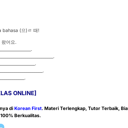
ta bahasa (으)ㄹ 때!
 왔어요.
_____________.
____________________.
______________.
_________________.
__________.
ELAS ONLINE]
enya
di
Korean First
. Materi Terlengkap, Tutor Terbaik, Bi
 100% Berkualitas.