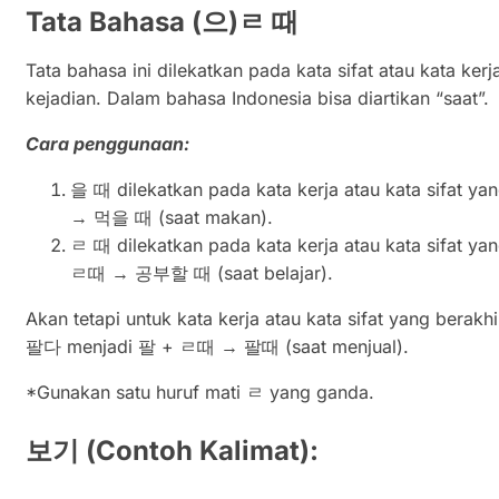
Tata Bahasa (으)ㄹ 때
Tata bahasa ini dilekatkan pada kata sifat atau kata ke
kejadian. Dalam bahasa Indonesia bisa diartikan “saat”.
Cara penggunaan:
을 때 dilekatkan pada kata kerja atau kata sifat ya
→ 먹을 때 (saat makan).
ㄹ 때 dilekatkan pada kata kerja atau kata sifat ya
ㄹ때 → 공부할 때 (saat belajar).
Akan tetapi untuk kata kerja atau kata sifat yang ber
팔다 menjadi 팔 + ㄹ때 → 팔때 (saat menjual).
*Gunakan satu huruf mati ㄹ yang ganda.
보기
(Contoh Kalimat):