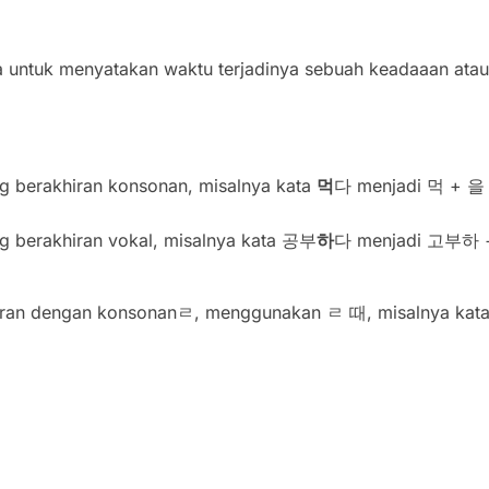
rja untuk menyatakan waktu terjadinya sebuah keadaaan atau
ng berakhiran konsonan, misalnya kata
먹
다 menjadi 먹 + 을
ng berakhiran vokal, misalnya kata 공부
하
다 menjadi 고부하 
akhiran dengan konsonanㄹ, menggunakan ㄹ 때, misalnya kat