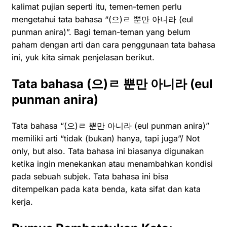
kalimat pujian seperti itu, temen-temen perlu
mengetahui tata bahasa “(으)ㄹ 뿐만 아니라 (eul
punman anira)”. Bagi teman-teman yang belum
paham dengan arti dan cara penggunaan tata bahasa
ini, yuk kita simak penjelasan berikut.
Tata bahasa (
으
)
ㄹ
뿐만
아니라
(eul
punman anira)
Tata bahasa “(으)ㄹ 뿐만 아니라 (eul punman anira)”
memiliki arti “tidak (bukan) hanya, tapi juga”/ Not
only, but also. Tata bahasa ini biasanya digunakan
ketika ingin menekankan atau menambahkan kondisi
pada sebuah subjek. Tata bahasa ini bisa
ditempelkan pada kata benda, kata sifat dan kata
kerja.