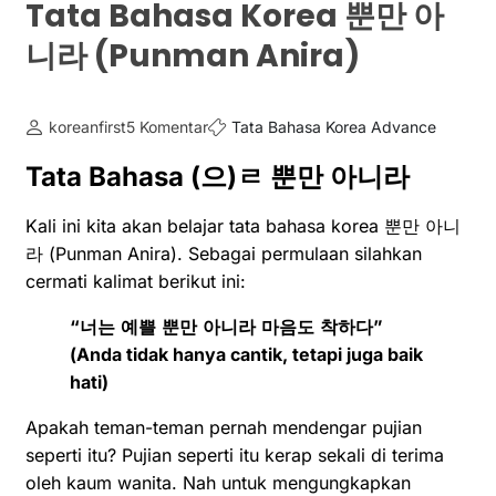
Tata Bahasa Korea 뿐만 아
니라 (Punman Anira)
koreanfirst
5 Komentar
Tata Bahasa Korea Advance
Tata Bahasa
(
으
)
ㄹ
뿐만
아니라
Kali ini kita akan belajar tata bahasa korea 뿐만 아니
라 (Punman Anira). Sebagai permulaan silahkan
cermati kalimat berikut ini:
“
너는
예쁠
뿐만
아니라
마음도
착하다
”
(Anda tidak hanya cantik, tetapi juga baik
hati)
Apakah teman-teman pernah mendengar pujian
seperti itu? Pujian seperti itu kerap sekali di terima
oleh kaum wanita. Nah untuk mengungkapkan