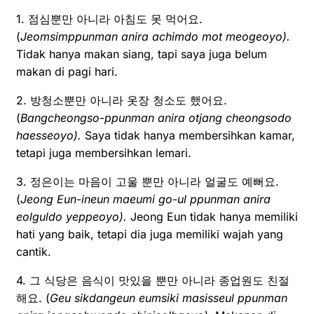
1. 점심뿐만 아니라 아침도 못 먹어요.
(
Jeomsimppunman anira achimdo mot meogeoyo).
Tidak hanya makan siang, tapi saya juga belum
makan di pagi hari.
2. 방청소뿐만 아니라 옷장 청소도 했어요.
(
Bangcheongso-ppunman anira otjang cheongsodo
haesseoyo).
Saya tidak hanya membersihkan kamar,
tetapi juga membersihkan lemari.
3. 정은이는 마음이 고울 뿐만 아니라 얼굴도 예뻐요.
(
Jeong Eun-ineun maeumi go-ul ppunman anira
eolguldo yeppeoyo).
Jeong Eun tidak hanya memiliki
hati yang baik, tetapi dia juga memiliki wajah yang
cantik.
4. 그 식당은 음식이 맛있을 뿐만 아니라 종업원도 친절
해요. (
Geu sikdangeun eumsiki masisseul ppunman