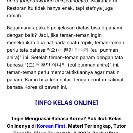
anira jongeobwondo chinjeolhaeyo).
Makanan di
Restoran itu tidak hanya enak, tapi stafnya juga
ramah.
Bagaimana apakah penjelasan diatas bisa dipahami
dengan baik? Jadi, jika teman-teman ingin
menekankan dua hal pada suatu topik, teman-teman
perlu tata bahasa “(으)ㄹ 뿐만 아니라 (eul punman
anira)” ini. Setelah teman-teman paham dengan tata
bahasa “(으)ㄹ 뿐만 아니라 (eul punman anira)” ini,
teman-teman perlu mempraktikkannya agar makin
paham. Kamu bisa komentar dengan contoh kalimat
bahasa Korea di bawah ini.
[INFO KELAS ONLINE]
Ingin Menguasai Bahasa Korea? Yuk Ikuti Kelas
Onlinenya
di
Korean First
. Materi Terlengkap, Tutor