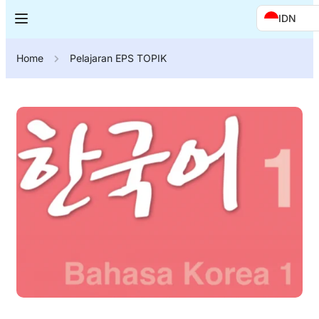
IDN
Home
Pelajaran EPS TOPIK