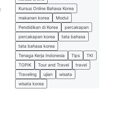
Kursus Online Bahasa Korea
:
makanan korea
Modul
Pendidikan di Korea
percakapan
percakapan korea
tata bahasa
tata bahasa korea
Tenaga Kerja Indonesia
Tips
TKI
TOPIK
Tour and Travel
travel
Traveling
ujian
wisata
wisata korea