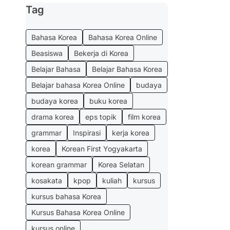
Tag
Bahasa Korea
Bahasa Korea Online
Beasiswa
Bekerja di Korea
Belajar Bahasa
Belajar Bahasa Korea
Belajar bahasa Korea Online
budaya
budaya korea
buku korea
drama korea
eps topik
film korea
grammar
Inspirasi
kerja korea
korea
Korean First Yogyakarta
korean grammar
Korea Selatan
kosakata
kpop
kuliah
kursus
kursus bahasa Korea
Kursus Bahasa Korea Online
kursus online