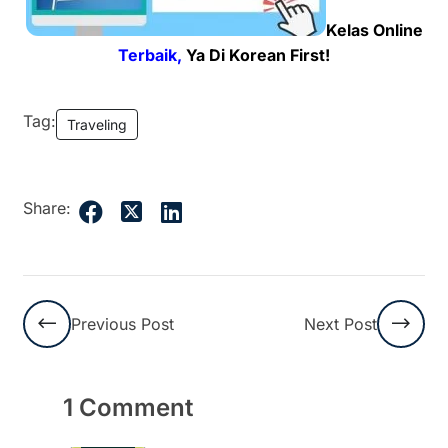
Kelas Online
Terbaik,
Ya Di Korean First!
Tag:
Traveling
Share:
Previous Post
Next Post
1 Comment