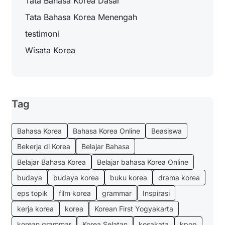
Tata Bahasa Korea Dasar
Tata Bahasa Korea Menengah
testimoni
Wisata Korea
Tag
Bahasa Korea
Bahasa Korea Online
Beasiswa
Bekerja di Korea
Belajar Bahasa
Belajar Bahasa Korea
Belajar bahasa Korea Online
budaya
budaya korea
buku korea
drama korea
eps topik
film korea
grammar
Inspirasi
kerja korea
korea
Korean First Yogyakarta
korean grammar
Korea Selatan
kosakata
kpop