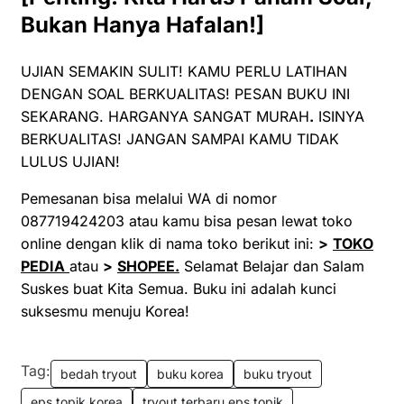
Bukan Hanya Hafalan!]
UJIAN SEMAKIN SULIT! KAMU PERLU LATIHAN
DENGAN SOAL BERKUALITAS! PESAN BUKU INI
SEKARANG. HARGANYA SANGAT MURAH
.
ISINYA
BERKUALITAS! JANGAN SAMPAI KAMU TIDAK
LULUS UJIAN!
Pemesanan bisa melalui WA di nomor
087719424203 atau kamu bisa pesan lewat toko
online dengan klik di nama toko berikut ini:
>
TOKO
PEDIA
atau
>
SHOPEE
.
Selamat Belajar dan Salam
Suskes buat Kita Semua. Buku ini adalah kunci
suksesmu menuju Korea!
Tag:
bedah tryout
buku korea
buku tryout
eps topik korea
tryout terbaru eps topik