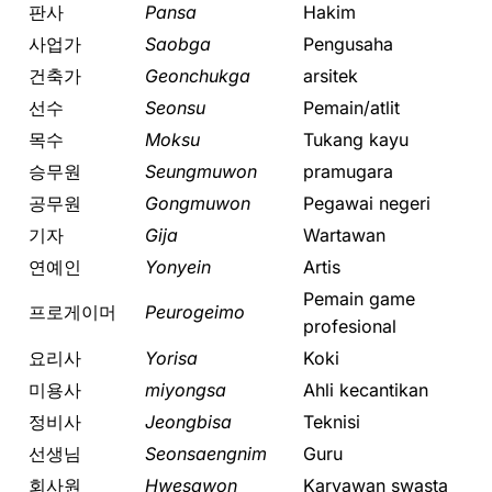
판사
Pansa
Hakim
사업가
Saobga
Pengusaha
건축가
Geonchukga
arsitek
선수
Seonsu
Pemain/atlit
목수
Moksu
Tukang kayu
승무원
Seungmuwon
pramugara
공무원
Gongmuwon
Pegawai negeri
기자
Gija
Wartawan
연예인
Yonyein
Artis
Pemain game
프로게이머
Peurogeimo
profesional
요리사
Yorisa
Koki
미용사
miyongsa
Ahli kecantikan
정비사
Jeongbisa
Teknisi
선생님
Seonsaengnim
Guru
회사원
Hwesawon
Karyawan swasta