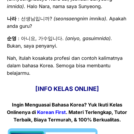
imnida).
Halo Nara, nama saya Sunyeong.
나라
: 선생님입니까?
(seonsaengnim imnika).
Apakah
anda guru?
순영
: 아니요, 가수입니다.
(aniyo, gasuimnida).
Bukan, saya penyanyi.
Nah, itulah kosakata profesi dan contoh kalimatnya
dalam bahasa Korea. Semoga bisa membantu
belajarmu.
[INFO KELAS ONLINE]
Ingin Menguasai Bahasa Korea? Yuk Ikuti Kelas
Onlinenya
di
Korean First
. Materi Terlengkap, Tutor
Terbaik, Biaya Termurah, & 100% Berkualitas.