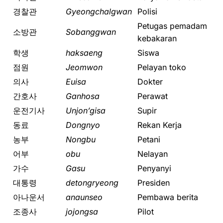
경찰관
Gyeongchalgwan
Polisi
Petugas pemadam
소방관
Sobanggwan
kebakaran
학생
haksaeng
Siswa
점원
Jeomwon
Pelayan toko
의사
Euisa
Dokter
간호사
Ganhosa
Perawat
운전기사
Unjon’gisa
Supir
동료
Dongnyo
Rekan Kerja
농부
Nongbu
Petani
어부
obu
Nelayan
가수
Gasu
Penyanyi
대통령
detongryeong
Presiden
아나운서
anaunseo
Pembawa berita
조종사
jojongsa
Pilot