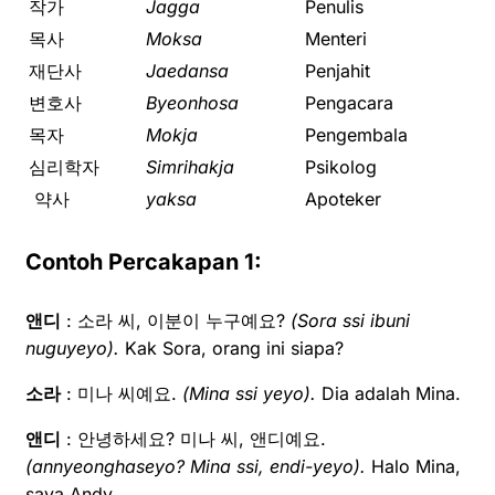
작가
Jagga
Penulis
목사
Moksa
Menteri
재단사
Jaedansa
Penjahit
변호사
Byeonhosa
Pengacara
목자
Mokja
Pengembala
심리학자
Simrihakja
Psikolog
약사
yaksa
Apoteker
Contoh Percakapan 1:
앤디
: 소라 씨, 이분이 누구예요?
(Sora ssi ibuni
nuguyeyo).
Kak Sora, orang ini siapa?
소라
: 미나 씨예요.
(Mina ssi yeyo).
Dia adalah Mina.
앤디
: 안녕하세요? 미나 씨, 앤디예요.
(annyeonghaseyo? Mina ssi, endi-yeyo).
Halo Mina,
saya Andy.