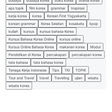
budaya
budaya korea
buku korea
drama korea
eps topik
film korea
grammar
Inspirasi
kerja korea
korea
Korean First Yogyakarta
korean grammar
Korea Selatan
kosakata
kpop
kuliah
kursus
kursus bahasa Korea
Kursus Bahasa Korea Online
kursus online
Kursus Online Bahasa Korea
makanan korea
Modul
Pendidikan di Korea
percakapan
percakapan korea
tata bahasa
tata bahasa korea
Tenaga Kerja Indonesia
Tips
TKI
TOPIK
Tour and Travel
travel
Traveling
ujian
wisata
wisata korea