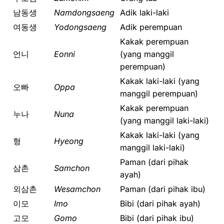
남동생
Namdongsaeng
Adik laki-laki
여동생
Yodongsaeng
Adik perempuan
Kakak perempuan
언니
Eonni
(yang manggil
perempuan)
Kakak laki-laki (yang
오빠
Oppa
manggil perempuan)
Kakak perempuan
누나
Nuna
(yang manggil laki-laki)
Kakak laki-laki (yang
형
Hyeong
manggil laki-laki)
Paman (dari pihak
삼촌
Samchon
ayah)
외삼촌
Wesamchon
Paman (dari pihak ibu)
이모
Imo
Bibi (dari pihak ayah)
고모
Gomo
Bibi (dari pihak ibu)