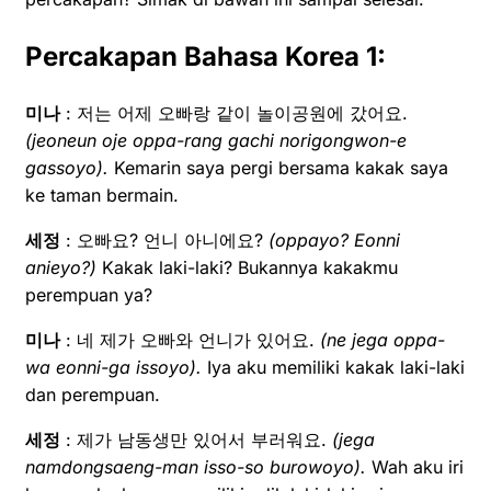
Percakapan Bahasa Korea 1:
미나
: 저는 어제 오빠랑 같이 놀이공원에 갔어요.
(jeoneun oje oppa-rang gachi norigongwon-e
gassoyo).
Kemarin saya pergi bersama kakak saya
ke taman bermain.
세정
: 오빠요? 언니 아니에요?
(oppayo? Eonni
anieyo?)
Kakak laki-laki? Bukannya kakakmu
perempuan ya?
미나
: 네 제가 오빠와 언니가 있어요.
(ne jega oppa-
wa eonni-ga issoyo).
Iya aku memiliki kakak laki-laki
dan perempuan.
세정
: 제가 남동생만 있어서 부러워요.
(jega
namdongsaeng-man isso-so burowoyo).
Wah aku iri