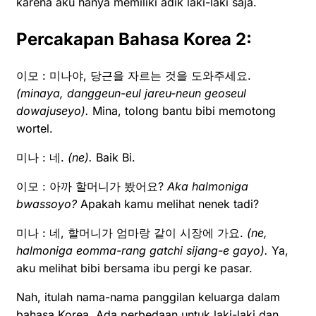
karena aku hanya memiliki adik laki-laki saja.
Percakapan Bahasa Korea 2:
이모 : 미나야, 당근을 자르는 것을 도와주세요.
(minaya, danggeun-eul jareu-neun geoseul
dowajuseyo).
Mina, tolong bantu bibi memotong
wortel.
미나 : 네.
(ne).
Baik Bi.
이모 : 아까 할머니가 봤어요?
Aka halmoniga
bwassoyo?
Apakah kamu melihat nenek tadi?
미나 : 네, 할머니가 엄마랑 같이 시장에 가요.
(ne,
halmoniga eomma-rang gatchi sijang-e gayo).
Ya,
aku melihat bibi bersama ibu pergi ke pasar.
Nah, itulah nama-nama panggilan keluarga dalam
bahasa Korea. Ada perbedaan untuk laki-laki dan