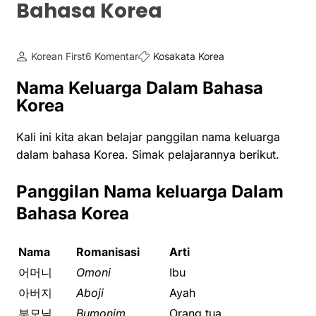
Bahasa Korea
Korean First
6 Komentar
Kosakata Korea
Nama Keluarga Dalam Bahasa
Korea
Kali ini kita akan belajar panggilan nama keluarga
dalam bahasa Korea. Simak pelajarannya berikut.
Panggilan Nama keluarga Dalam
Bahasa Korea
Nama
Romanisasi
Arti
어머니
Omoni
Ibu
아버지
Aboji
Ayah
부모님
Bumonim
Orang tua