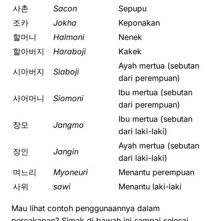
사촌
Sacon
Sepupu
조카
Jokha
Keponakan
할머니
Halmoni
Nenek
할아버지
Haraboji
Kakek
Ayah mertua (sebutan
시아버지
Siaboji
dari perempuan)
Ibu mertua (sebutan
사어머니
Siomoni
dari perempuan)
Ibu mertua (sebutan
장모
Jangmo
dari laki-laki)
Ayah mertua (sebutan
장인
Jangin
dari laki-laki)
며느리
Myoneuri
Menantu perempuan
사위
sawi
Menantu laki-laki
Mau lihat contoh penggunaannya dalam
percakapan? Simak di bawah ini sampai selesai.