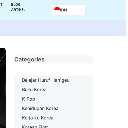
UT
BLOG
IDN
ARTIKEL
Categories
Belajar Huruf Han'geul
Buku Korea
K-Pop
Kehidupan Korea
Kerja ke Korea
Korean First