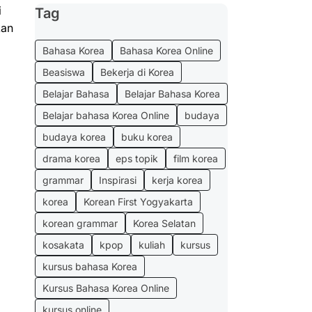
i
Tag
kan
Bahasa Korea
Bahasa Korea Online
Beasiswa
Bekerja di Korea
Belajar Bahasa
Belajar Bahasa Korea
Belajar bahasa Korea Online
budaya
budaya korea
buku korea
drama korea
eps topik
film korea
grammar
Inspirasi
kerja korea
korea
Korean First Yogyakarta
korean grammar
Korea Selatan
kosakata
kpop
kuliah
kursus
kursus bahasa Korea
Kursus Bahasa Korea Online
kursus online