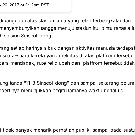
v 26, 2017 at 6:12am PST
ibangun di atas stasiun lama yang telah terbengkalai dan
enyembunyikan tangga menuju stasiun itu. pintu rahasia it
h stasiun Sinseol-dong.
yang setiap harinya sibuk dengan aktivitas manusia terdapa
suara-suara kereta yang melintas di atas platfrom tersebut
cara mendadak, rute rel diubah dan platfrom tersebut tidak
ntung tanda “11-3 Sinseol-dong” dan sampai sekarang belum
sepertinya menunjukkan begitu lamanya waktu berlalu di
i tidak banyak menarik perhatian publik, sampai pada suat