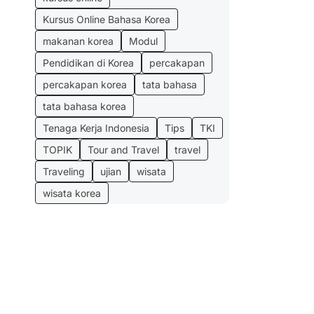
Kursus Online Bahasa Korea
makanan korea
Modul
Pendidikan di Korea
percakapan
percakapan korea
tata bahasa
tata bahasa korea
Tenaga Kerja Indonesia
Tips
TKI
TOPIK
Tour and Travel
travel
Traveling
ujian
wisata
wisata korea