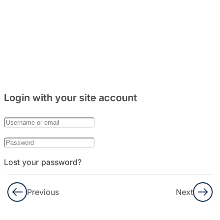
주거
문화
와
음식
문화
8
Bab
Login with your site account
27:
한국
의
기념
일
Lost your password?
Remember Me
Kosakata
Previous
Next
Part. 1
Not a member yet?
Register now