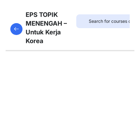
8
Bab
EPS TOPIK
21:
MENENGAH –
This content is protected, please
login
and enroll
병원
Untuk Kerja
in the course to view this content!
Korea
8
Bab
22:
약국
8
Bab
23:
우체
국
8
Bab