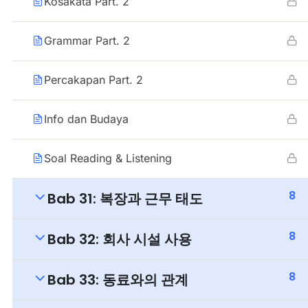
Kosakata Part. 2
Grammar Part. 2
Percakapan Part. 2
Info dan Budaya
Soal Reading & Listening
8
Bab 31: 복장과 근무 태도
8
Bab 32: 회사 시설 사용
8
Bab 33: 동료와의 관계