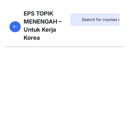
8
Bab
EPS TOPIK
21:
MENENGAH –
This content is protected, please
login
and enroll
병원
Untuk Kerja
in the course to view this content!
Korea
8
Bab
22:
약국
8
Bab
23:
우체
국
8
Bab