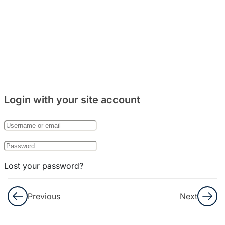
주거
문화
와
음식
문화
8
Bab
Login with your site account
27:
한국
의
기념
일
Lost your password?
8
Remember Me
Bab
Previous
Next
28:
한국
Not a member yet?
Register now