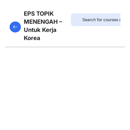
8
Bab
EPS TOPIK
21:
MENENGAH –
This content is protected, please
login
and enroll
병원
Untuk Kerja
in the course to view this content!
Korea
8
Bab
22:
약국
8
Bab
23:
우체
국
8
Bab