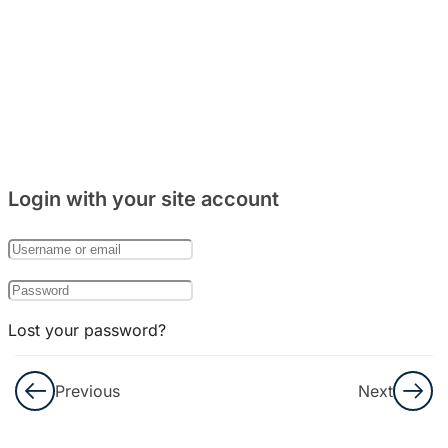
주거
문화
와
음식
문화
8
Bab
Login with your site account
27:
한국
의
기념
일
Lost your password?
8
Remember Me
Bab
Previous
Next
28:
한국
Not a member yet?
Register now