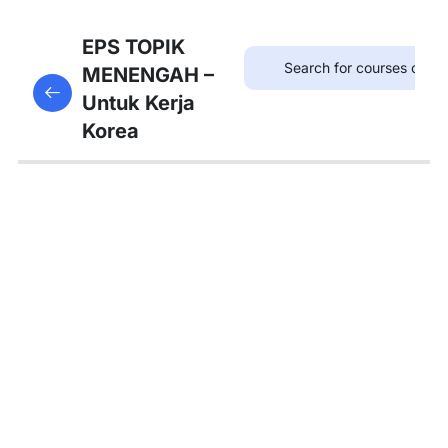
8
Bab
EPS TOPIK
21:
MENENGAH –
This content is protected, please
login
and enroll
병원
Untuk Kerja
in the course to view this content!
Korea
8
Bab
22:
약국
8
Bab
23:
우체
국
8
Bab