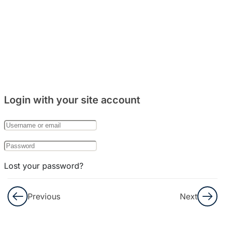
주거
문화
와
음식
문화
8
Bab
Login with your site account
27:
한국
의
기념
일
Lost your password?
8
Remember Me
Bab
Previous
Next
28:
한국
Not a member yet?
Register now