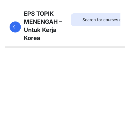
8
Bab
EPS TOPIK
21:
MENENGAH –
This content is protected, please
login
and enroll
병원
Untuk Kerja
in the course to view this content!
Korea
8
Bab
22:
약국
8
Bab
23:
우체
국
8
Bab