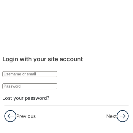
주거
문화
와
음식
문화
8
Bab
Login with your site account
27:
한국
의
기념
일
Lost your password?
Remember Me
Kosakata
Previous
Next
Part. 1
Not a member yet?
Register now