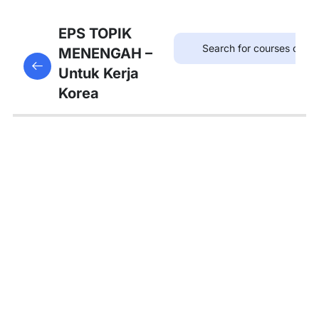
8
Bab
EPS TOPIK
21:
MENENGAH –
This content is protected, please
login
and enroll
병원
Untuk Kerja
in the course to view this content!
Korea
8
Bab
22:
약국
8
Bab
23:
우체
국
8
Bab