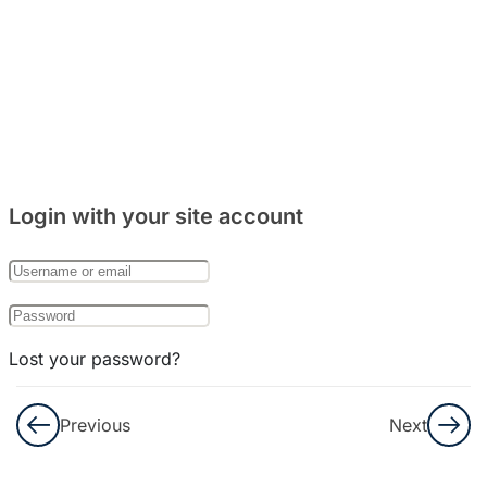
주거
문화
와
음식
문화
8
Bab
Login with your site account
27:
한국
의
기념
일
Lost your password?
8
Remember Me
Bab
Previous
Next
28:
한국
Not a member yet?
Register now