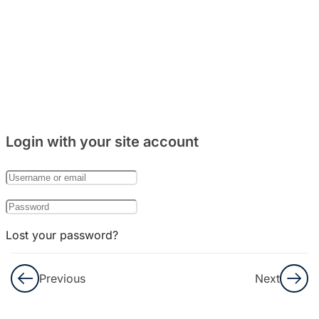
주거
문화
와
음식
문화
8
Bab
Login with your site account
27:
한국
의
기념
일
Lost your password?
Remember Me
Kosakata
Previous
Next
Part. 1
Not a member yet?
Register now