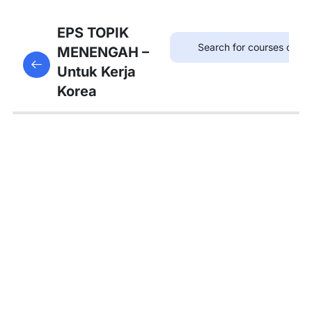
8
Bab
EPS TOPIK
21:
MENENGAH –
This content is protected, please
login
and enroll
병원
Untuk Kerja
in the course to view this content!
Korea
8
Bab
22:
약국
8
Bab
23:
우체
국
8
Bab